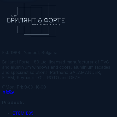
1989
БРИЛЯНТ & ФОРТЕ
ВРАТИ · ПРОЗОРЦИ · ФАСАДИ
Est. 1989 · Yambol, Bulgaria
Briliant i Forte - 89 Ltd, licensed manufacturer of PVC
and aluminium windows and doors, aluminium facades
and specialist solutions. Partners: SALAMANDER,
ETEM, Reynaers, GU, ROTO and GEZE.
Mon–Fri: 9:00–18:00
Products
ETEM E85