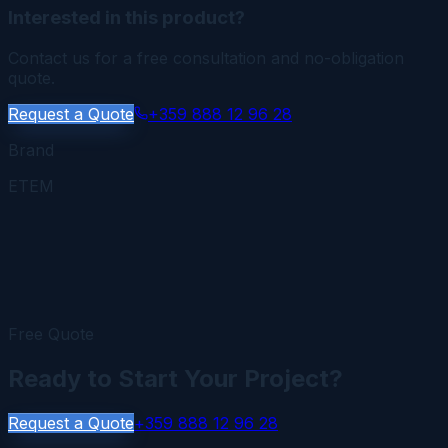
Interested in this product?
Contact us for a free consultation and no-obligation
quote.
Request a Quote
+359 888 12 96 28
Brand
ETEM
Free Quote
Ready to Start Your Project?
Request a Quote
+359 888 12 96 28