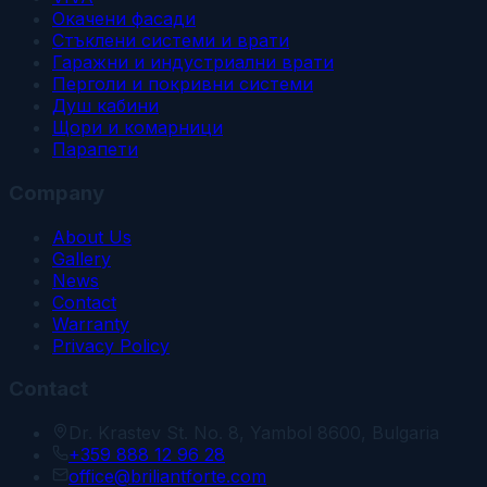
Окачени фасади
Стъклени системи и врати
Гаражни и индустриални врати
Перголи и покривни системи
Душ кабини
Щори и комарници
Парапети
Company
About Us
Gallery
News
Contact
Warranty
Privacy Policy
Contact
Dr. Krastev St. No. 8, Yambol 8600, Bulgaria
+359 888 12 96 28
office@briliantforte.com