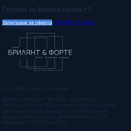
Готови за Вашия проект?
Запитване за оферта
+359 888 12 96 28
1989
БРИЛЯНТ & ФОРТЕ
ВРАТИ · ПРОЗОРЦИ · ФАСАДИ
Осн. 1989 · Ямбол, България
Брилянт и Форте - 89 ООД, лицензиран
производител на ПВЦ и алуминиеви профилни
системи, окачени фасади и специализирани
решения. Партньор на SALAMANDER, ETEM,
Reynaers, GU, ROTO и GEZE.