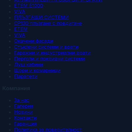
ETEM E1000
VIVA
ПЛЪЗГАЩИ СИСТЕМИ
CP130 плъзгане с повдигане
ЕТЕМ
VIVA
Окачени фасади
Стъклени системи и врати
Гаражни и индустриални врати
Перголи и покривни системи
Душ кабини
Щори и комарници
Парапети
Компания
За нас
Галерия
Новини
Контакти
Гаранция
Политика за поверителност