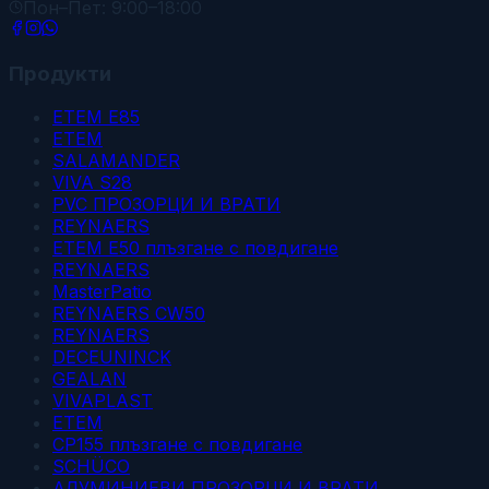
Пон–Пет: 9:00–18:00
Продукти
ETEM E85
ETEM
SALAMANDER
VIVA S28
PVC ПРОЗОРЦИ И ВРАТИ
REYNAERS
ETEM E50 плъзгане с повдигане
REYNAERS
MasterPatio
REYNAERS CW50
REYNAERS
DECEUNINCK
GEALAN
VIVAPLAST
ETEM
CP155 плъзгане с повдигане
SCHÜCO
АЛУМИНИЕВИ ПРОЗОРЦИ И ВРАТИ