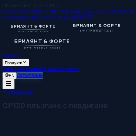
Пон – Пет: 9:00 – 18:00
Офис:
+359 888 12 96 28
Производство:
+359 888 21
27 28
office@briliantforte.com
БРИЛЯНТ & ФОРТЕ
БРИЛЯНТ & ФОРТЕ
ВРАТИ · ПРОЗОРЦИ · ФАСАДИ
ВРАТИ · ПРОЗОРЦИ · ФАСАДИ
БРИЛЯНТ & ФОРТЕ
ВРАТИ · ПРОЗОРЦИ · ФАСАДИ
Начало
Продукти
Галерия
Новини
За нас
Контакти
Запитване
EN
Продукти
CP130 плъзгане с повдигане